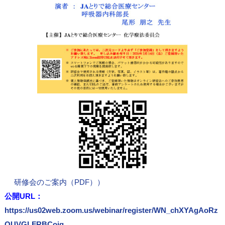
研修会のご案内（PDF））
公開URL：
https://us02web.zoom.us/webinar/register/WN_chXYAgAoRz
OUVGLFRBCojg