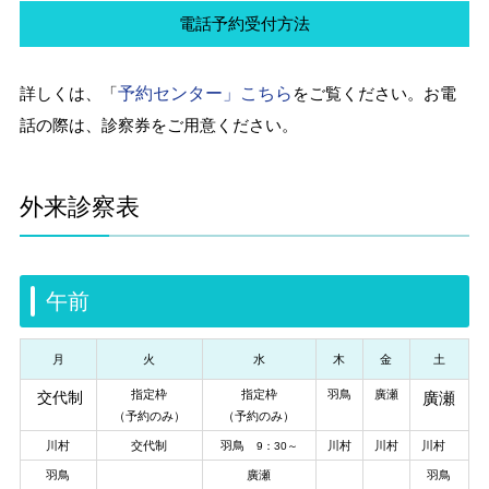
電話予約受付方法
詳しくは、「
予約センター」こちら
をご覧ください。お電
話の際は、診察券をご用意ください。
外来診察表
午前
月
火
水
木
金
土
指定枠
指定枠
羽鳥
廣瀬
交代制
廣瀬
（予約のみ）
（予約のみ）
川村
交代制
羽鳥
川村
川村
川村
9：30～
羽鳥
廣瀬
羽鳥