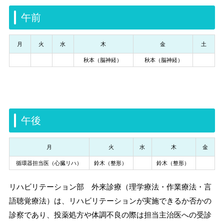
午前
月
火
水
木
金
土
秋本（脳神経）
秋本（脳神経）
午後
月
火
水
木
金
循環器担当医（心臓リハ）
鈴木（整形）
鈴木（整形）
リハビリテーション部 外来診療（理学療法・作業療法・言
語聴覚療法）は、リハビリテーションが実施できるか否かの
診察であり、投薬処方や体調不良の際は担当主治医への受診